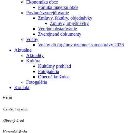
Ekonomika obce
Ponuka majetku obce
Povinné zverejňovanie
Zmluvy, faktúry, objednávky
Zmluvy, objednávky
Verejné obstarávanie
Zverejnené dokumenty
Voľby
Voľby do orgánov územnej samosprávy 2026
Aktuálne
Aktuality
Kultúra
Kultúrny prehľad
Fotogaléria
Obecná knižnica
Fotogaléria
Kontakt
Hron
Centrálna zóna
Obecný úrad
Materská škola