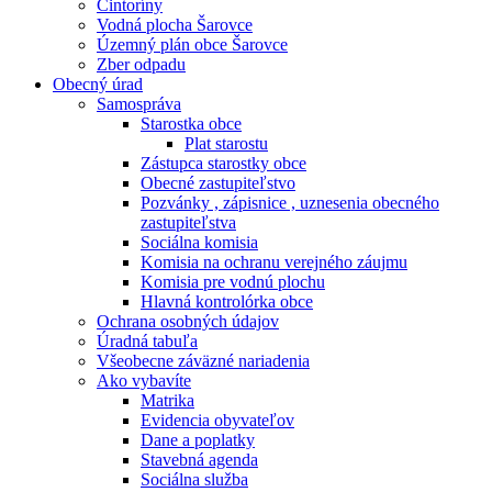
Cintoríny
Vodná plocha Šarovce
Územný plán obce Šarovce
Zber odpadu
Obecný úrad
Samospráva
Starostka obce
Plat starostu
Zástupca starostky obce
Obecné zastupiteľstvo
Pozvánky , zápisnice , uznesenia obecného
zastupiteľstva
Sociálna komisia
Komisia na ochranu verejného záujmu
Komisia pre vodnú plochu
Hlavná kontrolórka obce
Ochrana osobných údajov
Úradná tabuľa
Všeobecne záväzné nariadenia
Ako vybavíte
Matrika
Evidencia obyvateľov
Dane a poplatky
Stavebná agenda
Sociálna služba