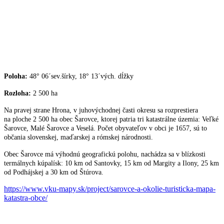
Poloha:
48° 06´sev.šírky, 18° 13´vých. dĺžky
Rozloha:
2 500 ha
Na pravej strane Hrona, v juhovýchodnej časti okresu sa rozprestiera
na ploche 2 500 ha obec Šarovce, ktorej patria tri katastrálne územia: Veľké
Šarovce, Malé Šarovce a Veselá. Počet obyvateľov v obci je 1657, sú to
občania slovenskej, maďarskej a rómskej národnosti.
Obec Šarovce má výhodnú geografickú polohu, nachádza sa v blízkosti
termálnych kúpalísk: 10 km od Santovky, 15 km od Margity a Ilony, 25 km
od Podhájskej a 30 km od Štúrova.
https://www.vku-mapy.sk/project/sarovce-a-okolie-turisticka-mapa-
katastra-obce/