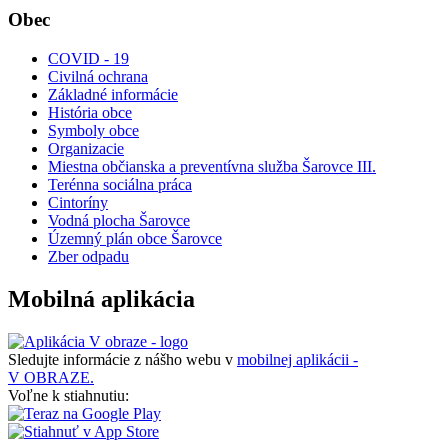
Obec
COVID - 19
Civilná ochrana
Základné informácie
História obce
Symboly obce
Organizacie
Miestna občianska a preventívna služba Šarovce III.
Terénna sociálna práca
Cintoríny
Vodná plocha Šarovce
Územný plán obce Šarovce
Zber odpadu
Mobilná aplikácia
Sledujte informácie z nášho webu v
mobilnej aplikácii -
V OBRAZE.
Voľne k stiahnutiu: