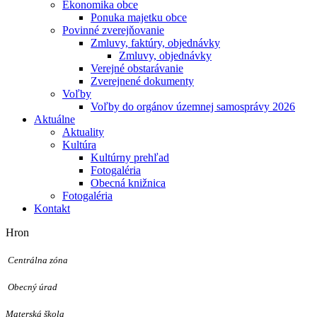
Ekonomika obce
Ponuka majetku obce
Povinné zverejňovanie
Zmluvy, faktúry, objednávky
Zmluvy, objednávky
Verejné obstarávanie
Zverejnené dokumenty
Voľby
Voľby do orgánov územnej samosprávy 2026
Aktuálne
Aktuality
Kultúra
Kultúrny prehľad
Fotogaléria
Obecná knižnica
Fotogaléria
Kontakt
Hron
Centrálna zóna
Obecný úrad
Materská škola