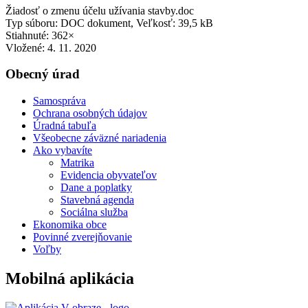
Žiadosť o zmenu účelu užívania stavby.doc
Typ súboru: DOC dokument, Veľkosť: 39,5 kB
Stiahnuté: 362×
Vložené:
4. 11. 2020
Obecný úrad
Samospráva
Ochrana osobných údajov
Úradná tabuľa
Všeobecne záväzné nariadenia
Ako vybavíte
Matrika
Evidencia obyvateľov
Dane a poplatky
Stavebná agenda
Sociálna služba
Ekonomika obce
Povinné zverejňovanie
Voľby
Mobilná aplikácia