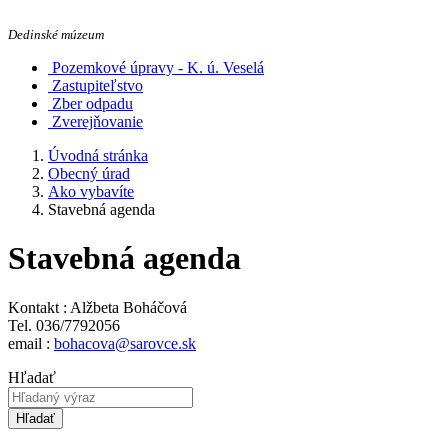
Dedinské múzeum
Pozemkové úpravy - K. ú. Veselá
Zastupiteľstvo
Zber odpadu
Zverejňovanie
Úvodná stránka
Obecný úrad
Ako vybavíte
Stavebná agenda
Stavebná agenda
Kontakt : Alžbeta Boháčová
Tel. 036/7792056
email :
bohacova@sarovce.sk
Hľadať
Hľadať