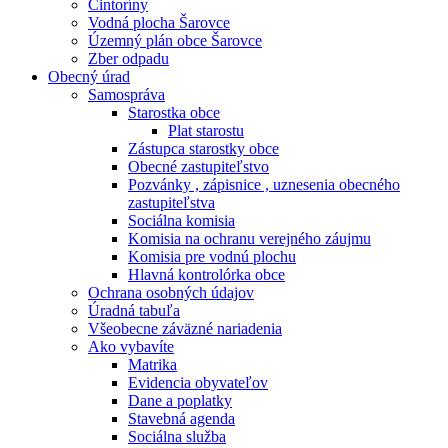
Cintoríny
Vodná plocha Šarovce
Územný plán obce Šarovce
Zber odpadu
Obecný úrad
Samospráva
Starostka obce
Plat starostu
Zástupca starostky obce
Obecné zastupiteľstvo
Pozvánky , zápisnice , uznesenia obecného
zastupiteľstva
Sociálna komisia
Komisia na ochranu verejného záujmu
Komisia pre vodnú plochu
Hlavná kontrolórka obce
Ochrana osobných údajov
Úradná tabuľa
Všeobecne záväzné nariadenia
Ako vybavíte
Matrika
Evidencia obyvateľov
Dane a poplatky
Stavebná agenda
Sociálna služba