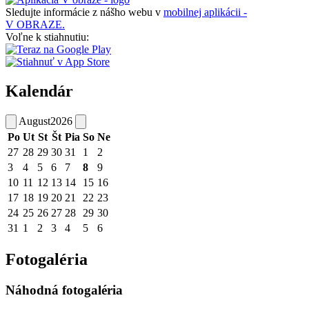
Sledujte informácie z nášho webu v
mobilnej aplikácii -
V OBRAZE.
Voľne k stiahnutiu:
Kalendár
August
2026
Po
Ut
St
Št
Pia
So
Ne
27
28
29
30
31
1
2
3
4
5
6
7
8
9
10
11
12
13
14
15
16
17
18
19
20
21
22
23
24
25
26
27
28
29
30
31
1
2
3
4
5
6
Fotogaléria
Náhodná fotogaléria